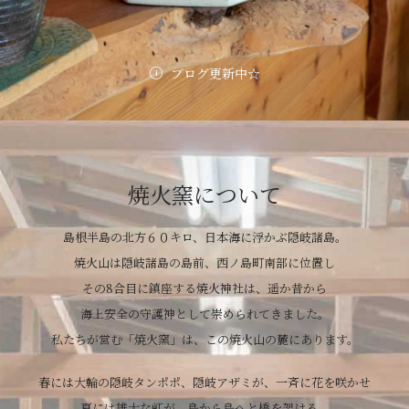
ブログ更新中☆
焼火窯について
島根半島の北方６０キロ、日本海に浮かぶ隠岐諸島。
焼火山は隠岐諸島の島前、西ノ島町南部に位置し
その8合目に鎮座する焼火神社は、遥か昔から
海上安全の守護神として崇められてきました。
私たちが営む「焼火窯」は、この焼火山の麓にあります。
春には大輪の隠岐タンポポ、隠岐アザミが、一斉に花を咲かせ
夏には雄大な虹が、島から島へと橋を架ける。