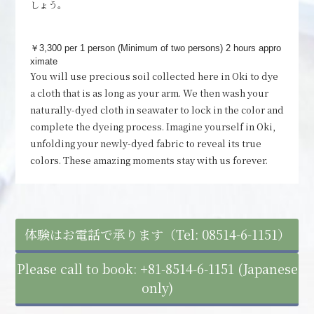
しょう。
￥3,300 per 1 person (Minimum of two persons)
2 hours appro
ximate
You will use precious soil collected here in Oki to dye
a cloth that is as long as your arm. We then wash your
naturally-dyed cloth in seawater to lock in the color and
complete the dyeing process. Imagine yourself in Oki,
unfolding your newly-dyed fabric to reveal its true
colors. These amazing moments stay with us forever.
体験はお電話で承ります（Tel: 08514-6-1151）
Please call to book: +81-8514-6-1151 (Japanese
only)