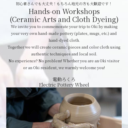
初心者さんでも大丈夫！もちろん地元の方も大歓迎です！
Hands-on Workshops
(Ceramic Arts and Cloth Dyeing)
We invite you to commemorate your trip to Oki by making
your very own hand-made pottery (plates, mugs, etc.) and
hand-dyed cloth.
Together we will create ceramic pieces and color cloth using
authentic techniques and local soil.
No experience? No problem! Whether you are an Oki visitor
or an Oki resident, we warmly welcome you!
電動ろくろ
Electric Pottery Wheel