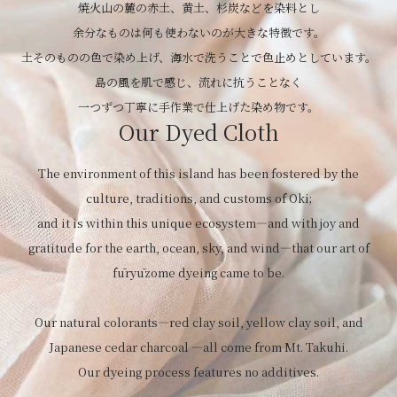
焼火山の麓の赤土、黄土、杉炭などを染料とし
余分なものは何も使わないのが大きな特徴です。
土そのものの色で染め上げ、海水で洗うことで色止めとしています。
島の風を肌で感じ、流れに抗うことなく
一つずつ丁寧に手作業で仕上げた染め物です。
Our Dyed Cloth
The environment of this island has been fostered by the
culture, traditions, and customs of Oki;
and it is within this unique ecosystem—and with joy and
gratitude for the earth, ocean, sky, and wind—that our art of
fūryūzome dyeing came to be.
Our natural colorants—red clay soil, yellow clay soil, and
Japanese cedar charcoal —all come from Mt. Takuhi.
Our dyeing process features no additives.