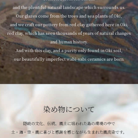
and the plentiful natural landscape which surrounds us.
Our glazes come from the trees and sea plants of Oki,
and we craft our pottery from red clay gathered here in Oki;
red clay, which has seen thousands of years of natural changes
and human history.
And with this clay, and a purity only found in Oki soil,
our beautifully imperfect wabi-sabi ceramics are born.
染め物について
隠岐の文化、伝統、風土に培われた島の環境の中で
土・海・空・風に喜びと感謝を感じながら生まれた風流染です。