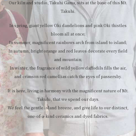
Our kiln and studio, Takuhi Gama, sits at the base of this Mt.
Takuhi.
In spring, giant yellow Oki dandelions and pink Oki thistles
bloom all at once;
In summer, magnificent rainbows arch from island to island;
In autumn, bright orange and red leaves decorate every field
and mountain;
In winter, the fragrance of wild yellow daffodils fills the air,
and crimson red camellias catch the eyes of passersby.
It is here, living in harmony with the magnificent nature of Mt.
Takuhi, that we spend our days.
We feel the gentle island breeze, and give life to our distinct,
one-of-a-kind ceramics and dyed fabrics.