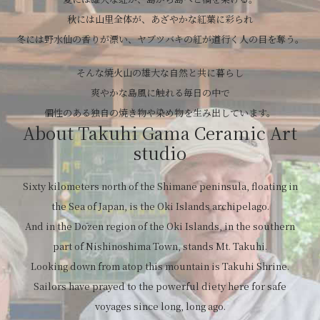
秋には山里全体が、あざやかな紅葉に彩られ
冬には野水仙の香りが漂い、ヤブツバキの紅が道行く人の目を奪う。
そんな焼火山の雄大な自然と共に暮らし
爽やかな島風に触れる毎日の中で
個性のある独自の焼き物や染め物を生み出しています。
About Takuhi Gama Ceramic Art
studio
Sixty kilometers north of the Shimane peninsula, floating in
the Sea of Japan, is the Oki Islands archipelago.
And in the Dōzen region of the Oki Islands, in the southern
part of Nishinoshima Town, stands Mt. Takuhi.
Looking down from atop this mountain is Takuhi Shrine.
Sailors have prayed to the powerful diety here for safe
voyages since long, long ago.