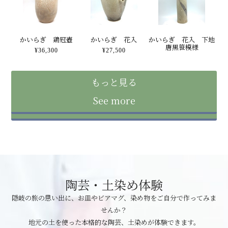
かいらぎ 鶏冠壺
かいらぎ 花入
かいらぎ 花入 下地
唐黒笹模様
¥36,300
¥27,500
¥14,300
もっと見る
See more
陶芸・土染め体験
隠岐の旅の思い出に、お皿やビアマグ、染め物をご自分で作ってみま
せんか？
地元の土を使った本格的な陶芸、土染めが体験できます。