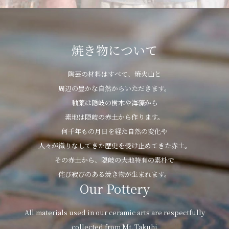
焼き物について
陶芸の材料はすべて、焼火山と
周辺の豊かな自然からいただきます。
釉薬は隠岐の樹木や海藻から
素地は隠岐の赤土から作ります。
何千年もの月日を経た自然の変化や
人々が織りなしてきた歴史を受け止めてきた赤土。
その赤土から、隠岐の大地特有の素朴で
侘び寂びのある焼き物が生まれます。
Our Pottery
All materials used in our ceramic arts are respectfully
collected from Mt. Takuhi