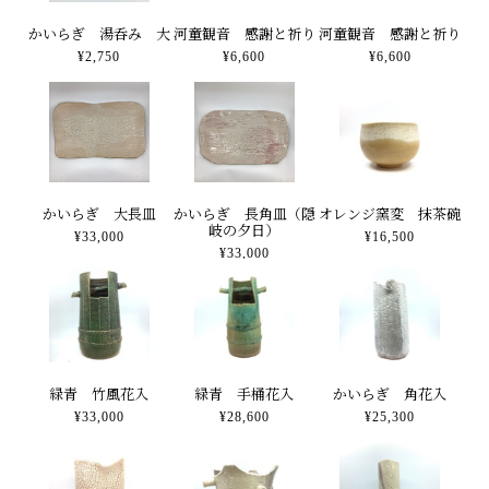
かいらぎ 湯呑み 大
河童観音 感謝と祈り
河童観音 感謝と祈り
¥2,750
¥6,600
¥6,600
かいらぎ 大長皿
かいらぎ 長角皿（隠
オレンジ窯変 抹茶碗
岐の夕日）
¥33,000
¥16,500
¥33,000
緑青 竹風花入
緑青 手桶花入
かいらぎ 角花入
¥33,000
¥28,600
¥25,300