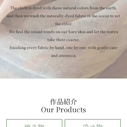
The cloth is dyed with these natural colors from the earth,
and then we wash the naturally-dyed fabric in the ocean to set
the color.
We feel the island winds on our bare skin and let the waves
take their course,
finishing every fabric by hand, one by one, with gentle care
and attention.
作品紹介
Our Products
焼き物
染め物